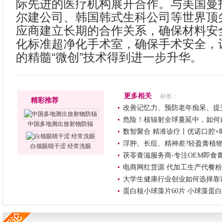
际先进的医疗机构展开合作。与美国曼
尔建公司、韩国韩式生科公司等世界顶
应商建立长期的合作关系，确保材料安
化标准超净化手术室，确保手术安全，
的精髓“微创”技术得到进一步升华。
更多相关
标签：
精彩推荐
改善记忆力、预防老年痴呆、提
危险！核辐射全球蔓延中，如何
中国多地测出放射物防辐
数智聚合 精准诊疗丨优诺口腔
浮肿、长痘、精神差?轻盈膏植物
白领眼睛干涩 经常洗眼
茯苓膏滋服务商-专注OEM即食
电商网红货源 代加工生产代餐粉
大学生健康行业创业如何选择靠
蛋白核小球藻片60片 小球藻蛋白