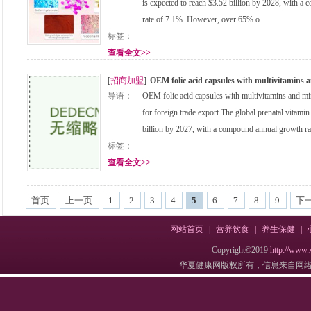
is expected to reach $3.52 billion by 2028, with 
rate of 7.1%. However, over 65% o……
标签：
查看全文>>
[
招商加盟
]
OEM folic acid capsules with multivitamins a
导语：
OEM folic acid capsules with multivitamins and min
for foreign trade export The global prenatal vitamin
billion by 2027, with a compound annual growth 
标签：
查看全文>>
首页
上一页
1
2
3
4
5
6
7
8
9
下
网站首页
|
营养饮食
|
养生保健
|
Copyright©2019
http://www.
华夏健康网版权所有，信息来自网络，不