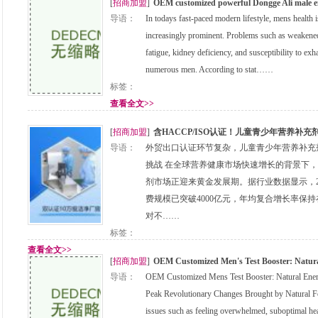
[
招商加盟
]
OEM customized powerful Dongge Ali male 
导语：
In todays fast-paced modern lifestyle, mens health
increasingly prominent. Problems such as weakene
fatigue, kidney deficiency, and susceptibility to exh
numerous men. According to stat……
标签：
查看全文>>
[
招商加盟
]
含HACCP/ISO认证！儿童青少年营养补
导语：
外贸出口认证环节复杂，儿童青少年营养补充
挑战 在全球营养健康市场快速增长的背景下
剂市场正迎来黄金发展期。据行业数据显示，2
费规模已突破4000亿元，年均复合增长率保持
对不……
标签：
查看全文>>
[
招商加盟
]
OEM Customized Men's Test Booster: Natura
导语：
OEM Customized Mens Test Booster: Natural Energ
Peak Revolutionary Changes Brought by Natural For
issues such as feeling overwhelmed, suboptimal h