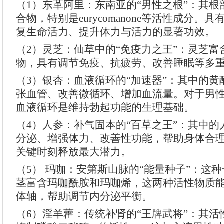
（1）东革阿里：东南亚的“男性之根”：其
合物，特别是eurycomanone等活性成分。
复生命活力、提升体力与活力的显著功效。
（2）灵芝：仙草中的“免疫力之王”：灵芝
物，具有调节免疫、抗疲劳、改善睡眠等多
（3）银杏：血液循环的“加速器”：其中的
张血管、改善微循环、增加血流量。对于男
血液循环是维持勃起功能的生理基础。
（4）人参：补气固本的“百草之王”：其中
分泌、增强体力、改善性功能，帮助身体合
关键时刻释放最大潜力。
（5） 玛咖：安第斯山脉的“能量种子”：这
茎富含玛咖酰胺和玛咖烯，这两种活性物质能
体轴，帮助调节内分泌平衡。
（6）淫羊藿：传统补肾的“王牌武将”：其