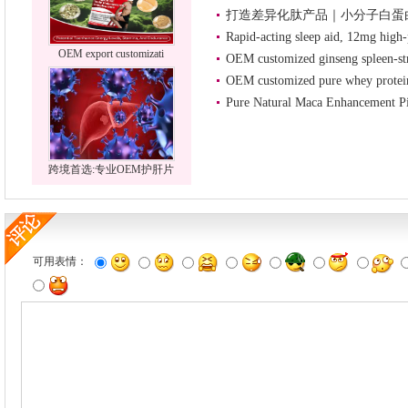
打造差异化肽产品｜小分子白蛋
Rapid-acting sleep aid, 12mg high-
OEM export customizati
OEM customized ginseng spleen-st
OEM customized pure whey prote
Pure Natural Maca Enhancement Pi
跨境首选:专业OEM护肝片
可用表情：