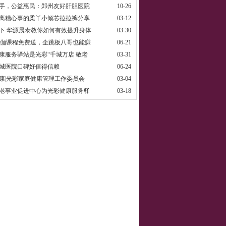
手，公益惠民：郑州友好肝胆医院
10-26
离糟心事的柔丫小倾芯拉拉裤分享
03-12
下 华源晨泰教你如何有效提升身体
03-30
瑜伽课程免费送，企跳板八哥也能赚
06-21
康服务驿站是光彩“千城万店 敬老
03-31
城医院口碑好值得信赖
06-24
康|光彩家庭健康管理工作委员会
03-04
老事业促进中心为光彩健康服务驿
03-18