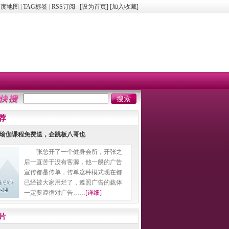
百度地图
|
TAG标签
|
RSS订阅
[
设为首页
] [
加入收藏
]
荐
|瑜伽课程免费送，企跳板八哥也
张总开了一个健身会所，开张之
后一直苦于没有客源，他一般的广告
宣传都是传单，传单这种模式现在都
已经被大家用烂了，遵照广告的载体
一定要遵循对广告……
[详细]
片