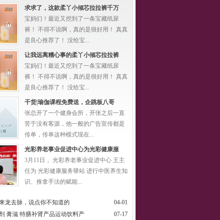
求求了，这款柔丫小倾芯拉拉裤千万
宝妈们！最近又挖到了一条宝藏纸尿
裤！ 不得不说啊，真的是很好用！ 真真
是良心推荐了！ 没给宝...
让我远离糟心事的柔丫小倾芯拉拉裤
宝妈们！最近又挖到了一条宝藏纸尿
裤！ 不得不说啊，真的是很好用！ 真真
是良心推荐了！ 没给宝...
干货|瑜伽课程免费送，企跳板八哥
张总开了一个健身会所，开张之后一直
苦于没有客源，他一般的广告宣传都是
传单，传单这种模式现在...
光彩养老事业促进中心为光彩健康服
3月11日， 光彩养老事业促进中心 王主
任为 光彩健康服务驿站 进行中医养生知
识、推拿手法的赋能...
来龙去脉，说点你不知道的
04-01
剂 膏滋 特膳补肾产品运动饮料产
07-17