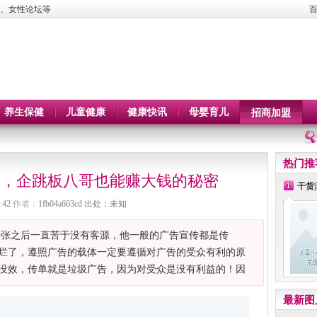
、女性论坛等
养生保健
儿童健康
健康快讯
母婴育儿
招商加盟
热门推
送，企跳板八哥也能赚大钱的秘密
干货
:42
作者：
1fb04a603cd
出处：未知
张之后一直苦于没有客源，他一般的广告宣传都是传
烂了，遵照广告的载体一定要遵循对广告的受众有利的原
没效，传单就是垃圾广告，因为对受众是没有利益的！因
最新图