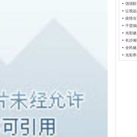
品贴牌
强强联
10.28-
让我远
~
疫情当
免疫
干货|
大钱
光彩健
工程
长沙湘
全民健
光彩养
站赋能