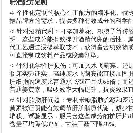
精准配方定制
➪ 个性化定制的核心在于配方的精准化。优
据品牌方的需求，提供多种有效成分的科学
➪ 针对酒精代谢：可添加葛花、枳椇子等传
明，这些成分能有效提升酒精代谢酶活性，
代工艺通过浸提萃取技术，获得富含功效物
可直接制成饮料产品或胶囊剂型。
➪ 针对化学性肝损伤：可加入水飞蓟宾、还
临床实验证实，高纯度水飞蓟宾能直接加固
肝细胞的速度比普通水飞蓟产品快66倍；而
普通姜黄素，吸收效率大幅提升，抗炎效果直
➪ 针对脂肪肝问题：专利米糠脂肪烷醇和深
黄素被证明能有效调节肝脏脂质代谢，减少
堆积。试验显示，服用含这些成分的护肝片8
含量平均降低32%，甘油三酯下降28%。