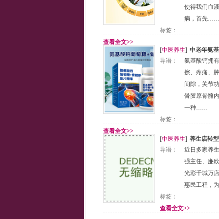
使得我们血
病，首先…
标签：
查看全文>>
[
中医养生
]
中老年氨基
导语：
氨基酸钙拥
擦、疼痛、
间隙，关节功
骨胶原骨骼内
一种……
标签：
查看全文>>
[
中医养生
]
养生店转型
导语：
近日多家养生
强主任、廉欣
光彩千城万店
惠民工程，
标签：
查看全文>>