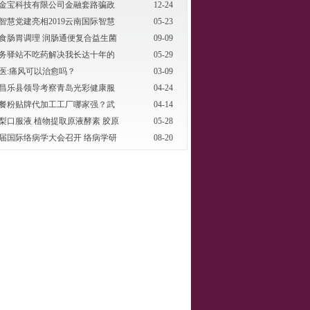
金宝科技有限公司金融套路骗政
12-24
智慧党建亮相2019云南国际智慧
05-23
食肠胃调理 润肠通便复合益生菌
09-09
M
务驿站不吃药解决我长达十年的
05-29
医:痛风可以治愈吗？
03-09
昌乐县领导考察青岛光彩健康服
04-24
餐粉贴牌代加工工厂哪家强？武
04-14
梨口服液 植物提取原液酵素 胶原
05-28
届国际络病学大会召开 络病学研
08-20