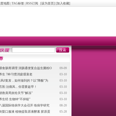
百度地图
|
TAG标签
|
RSS订阅
[
设为首页
] [
加入收藏
]
荐
膳食肠胃调理 润肠通便复合益生菌粉O
09-09
养生 7种习惯消疲缓衰老
03-10
痛风0复发，如何做到的？以“降酸”为
03-10
言医:治痛风，你需要趁早！
03-10
拯救肩周炎给关节“解冻”
03-10
养生经 生物钟“不掉链”
03-10
八届国际络病学大会召开 络病学研究
08-20
刺梨口服液 植物提取原液酵素 胶原蛋
05-28