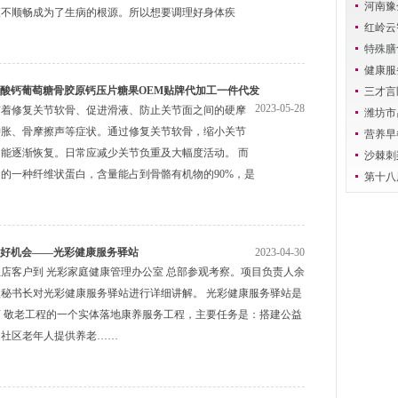
爱行
河南豫
液不顺畅成为了生病的根源。所以想要调理好身体疾
府谁来
红岭云
…
旅游大
特殊膳
粉OE
健康服
酸钙葡萄糖骨胶原钙压片糖果OEM贴牌代加工一件代发
痛风顽
三才言
2023-05-28
有着修复关节软骨、促进滑液、防止关节面之间的硬摩
潍坊市
肿胀、骨摩擦声等症状。通过修复关节软骨，缩小关节
务驿站
营养早
能逐渐恢复。日常应减少关节负重及大幅度活动。 而
汉华源
沙棘刺
的一种纤维状蛋白，含量能占到骨骼有机物的90%，是
蛋白
第十八
究开
好机会——光彩健康服务驿站
2023-04-30
店客户到 光彩家庭健康管理办公室 总部参观考察。项目负责人余
秘书长对光彩健康服务驿站进行详细讲解。 光彩健康服务驿站是
 敬老工程的一个实体落地康养服务工程，主要任务是：搭建公益
为社区老年人提供养老……