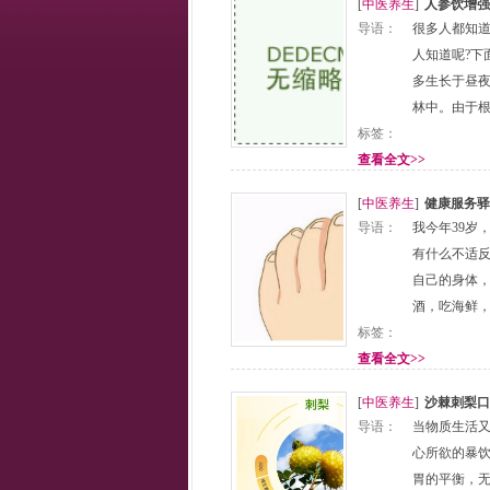
[
中医养生
]
人参饮增强
导语：
很多人都知
人知道呢?下
多生长于昼夜
林中。由于
标签：
查看全文>>
[
中医养生
]
健康服务驿
导语：
我今年39岁
有什么不适
自己的身体
酒，吃海鲜
标签：
查看全文>>
[
中医养生
]
沙棘刺梨口
导语：
当物质生活
心所欲的暴
胃的平衡，