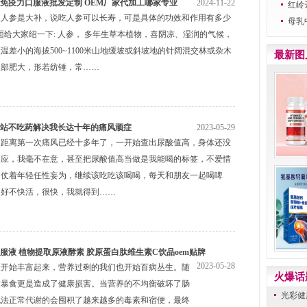
免疫力口服液批发定制 OEM厂家代加工哪家专业
2024-11-22
红岭
道人参是大补，说吃人参可以长寿，可是具体的功效和作用有多少
母乳
面给大家绍一下: 人参， 多年生草本植物，喜阴凉、湿润的气候，
温差小的海拔500~1100米山地缓坡或斜坡地的针阔混交林或杂木
最新图
根部肥大，形若纺锤，常……
站不吃药解决我长达十年的痛风顽症
2023-05-29
，距离第一次痛风已经十多年了，一开始查出尿酸值高，身体还没
反应，我毫不在意，甚至把尿酸值高当做是我能喝的标签，不爱惜
，仗着年轻任性妄为，继续该吃吃该喝喝，每天和朋友一起喝啤
，好不快活，很快，我就得到……
服液 植物提取原液酵素 胶原蛋白肽维生素C饮品oem贴牌
2023-05-28
又开始丰富起来，营养过剩的我们也开始百病丛生。随
火爆话
饮暴食更是造成了健康损害。当营养的不均衡破坏了肠
光彩健
无法正常代谢的会囤积了越来越多的毒素和宿便，最终