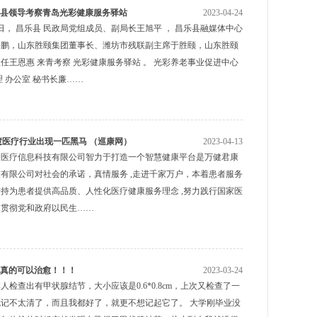
县领导考察青岛光彩健康服务驿站
2023-04-24
23日， 昌乐县 民政局党组成员、副局长王旭平 ， 昌乐县融媒体中心
海鹏，山东胜颐集团董事长、潍坊市残联副主席于胜颐，山东胜颐
任王恩惠 来青考察 光彩健康服务驿站 。 光彩养老事业促进中心
理 办公室 秘书长廉……
 智慧医疗行业出现一匹黑马 （巡康网）
2023-04-13
康医疗信息科技有限公司智力于打造一个智慧健康平台是万健君康
有限公司对社会的承诺，真情服务 ,走进千家万户，本着患者服务
持为患者提供高品质、人性化医疗健康服务理念 ,努力践行国家医
，贯彻党和政府以民生……
真的可以治愈！！！
2023-03-24
人检查出有甲状腺结节，大小应该是0.6*0.8cm，上次又检查了一
记不太清了，而且我都好了，就更不想记起它了。 大学刚毕业没