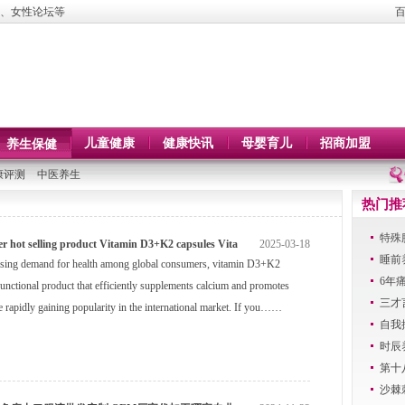
、女性论坛等
儿童健康
健康快讯
母婴育儿
招商加盟
养生保健
康评测
中医养生
热门推
特殊
r hot selling product Vitamin D3+K2 capsules Vita
2025-03-18
睡前
easing demand for health among global consumers, vitamin D3+K2
6年
functional product that efficiently supplements calcium and promotes
三才
e rapidly gaining popularity in the international market. If you……
自我
时辰
第十
沙棘