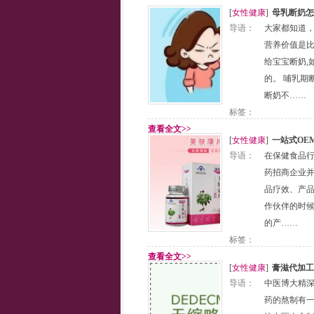
[
女性健康
]
母乳断奶怎
导语：
大家都知道
营养价值是
给宝宝断奶,
的。 哺乳期
断奶不……
标签：
查看全文>>
[
女性健康
]
一站式OE
导语：
在保健食品
药招商企业并
品疗效、产品
作伙伴的时
的产……
标签：
查看全文>>
[
女性健康
]
膏滋代加工
导语：
中医博大精
药的熬制有