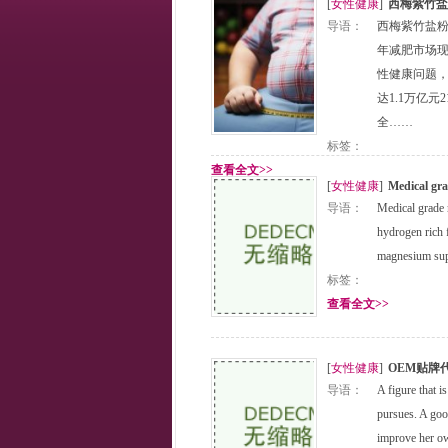
[
女性健康
]
西梅紫竹盐
导语：
西梅紫竹盐粉
年减肥市场
性健康问题，
达1.1万亿
全……
标签：
查看全文>>
[
女性健康
]
Medical gra
导语：
Medical grade
hydrogen rich 
magnesium supp
标签：
查看全文>>
[
女性健康
]
OEM贴牌
导语：
A figure that 
pursues. A goo
improve her o