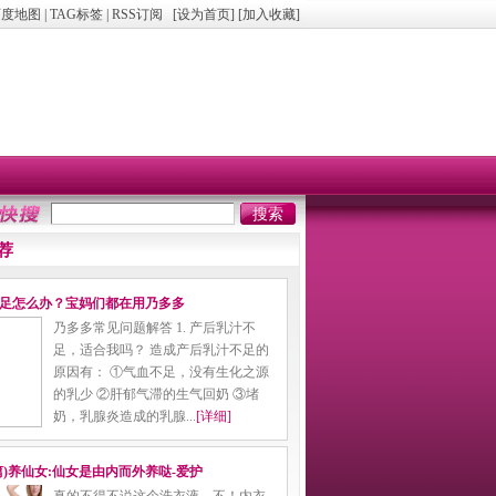
百度地图
|
TAG标签
|
RSS订阅
[
设为首页
] [
加入收藏
]
荐
足怎么办？宝妈们都在用乃多多
乃多多常见问题解答 1. 产后乳汁不
足，适合我吗？ 造成产后乳汁不足的
原因有： ①气血不足，没有生化之源
的乳少 ②肝郁气滞的生气回奶 ③堵
奶，乳腺炎造成的乳腺...
[详细]
篇)养仙女:仙女是由内而外养哒-爱护