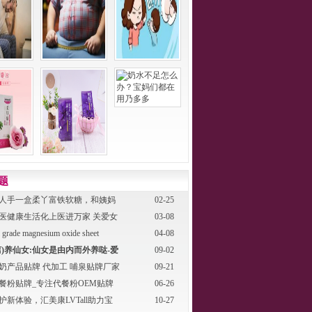
片
题
人手一盒柔丫富铁软糖，和姨妈
02-25
医健康生活化上医进万家 关爱女
03-08
 grade magnesium oxide sheet
04-08
篇)养仙女:仙女是由内而外养哒-爱
09-02
奶产品贴牌 代加工 哺泉贴牌厂家
09-21
餐粉贴牌_专注代餐粉OEM贴牌
06-26
厂
护新体验，汇美康LVTall助力宝
10-27