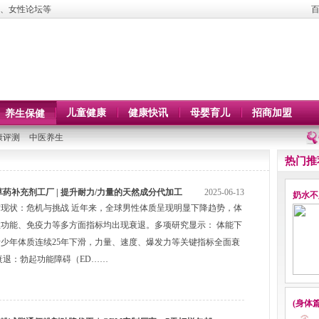
、女性论坛等
儿童健康
健康快讯
母婴育儿
招商加盟
养生保健
康评测
中医养生
热门推
草药补充剂工厂 | 提升耐力/力量的天然成分代加工
2025-06-13
奶水不
现状：危机与挑战 近年来，全球男性体质呈现明显下降趋势，体
功能、免疫力等多方面指标均出现衰退。多项研究显示： 体能下
少年体质连续25年下滑，力量、速度、爆发力等关键指标全面衰
衰退：勃起功能障碍（ED……
(身体