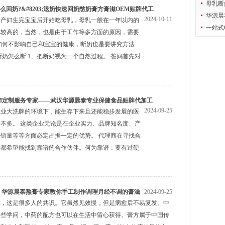
妈改善
母乳断
么回奶?&#8203;退奶快速回奶憋奶膏方膏滋OEM贴牌代工
奶
华源晨
2024-10-11
，产妇生完宝宝后开始吃母乳，母乳一般在一年以内的
一站式
比较高的，当然，也是由于工作等多方面的原因，需要
晨泰专
如何不影响自己和宝宝的健康，断奶也是要讲究方法
断奶怎么断 1、把断奶视为一个自然过程。 爸妈首先对
M定制服务专家——武汉华源晨泰专业保健食品贴牌代加工
2024-09-25
行业大洗牌的环境下，能生存下来且还能稳步发展的医
不多。 这类企业无论是在企业实力、品牌知名度、产
销量等等方面必定占据一定的优势。 代理商在寻找合
候都希望能找到靠谱的合作伙伴。何为靠谱：要有过硬
 华源晨泰熬膏专家教你手工制作调理月经不调的膏滋
2024-09-25
深，这是很多人的共识。它虽然见效慢，但是病愈后不易复发。中
一些学问，中药的配方也可以在生活中留心获得。膏方属于中国传