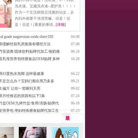
真的不得不说这个洗衣液，不！内衣
洗衣液。宝藏洗衣液--爱护亲！！！！
作为一个生活精致且优雅的仙女，从
内到外都要干净漂亮嘛。但是！但
是！但是！(重要的事情...
[详细]
al grade magnesium oxide sheet OD
04-08
亲缓解经前乳房胀痛有哪些方法
07-08
乃安源膏/固体饮料贴牌代加工/催奶痛
06-24
及乳母营养包特膳食品OEM贴牌 多种
10-28
用43度热水泡脚 这样最健康
04-22
不足怎么办？宝妈们都在用乃多多
09-21
土偏方 让你一觉睡到天亮
09-02
亲月经推迟的原因有以下5条
07-24
竹盐OEM/九烤竹盐/食用/清肠/贴牌代
06-18
全营养包 孕妇特殊膳食贴牌代加工生
07-23
最
新
图