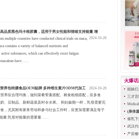
DM高品质黑色玛卡根胶囊，适用于男女性能和情绪支持能量 增
2024-10-28
m multiple countries have conducted clinical trials on maca,
ca contains a variety of balanced nutrients and
 active substances, which can effectively resist fatigue.
 macalean have……
火爆话
营养包特膳食品OEM贴牌 多种维生素片ODM代加工
2024-10-28
姐妹们
的营养应合理均衡，做到菜肴荤素搭配、粮食粗细搭配，应多食
握手言
三才言
奶、豆制品、新鲜蔬菜及时令水果。 和妊娠期一样，乳母需要完
性健
Medical
膳食，尤其附有家务劳动和参与社会工作时，应更加需要满足母子
ODM
(身体
、能量:乳母对能量的需要量……
护亲
催乳下
首
武汉代
代加工
产后修