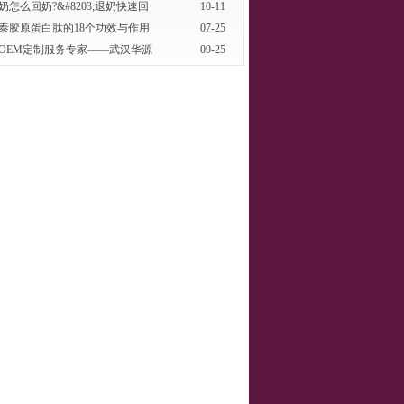
奶怎么回奶?&#8203;退奶快速回
10-11
泰胶原蛋白肽的18个功效与作用
07-25
OEM定制服务专家——武汉华源
09-25