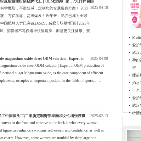
粉减脂通便粉剂贴牌代工｜OEM定制厂家，7天打样包邮
2025-04-18
科学燃脂，平衡酸碱，定制您的专属瘦身方案！ 2025
现状：万亿蓝海，需求爆发！近年来，肥胖已成为全球
中国肥胖人群已突破2.65亿，减肥市场规模预计2025年
元210。消费者不再仅追求快速瘦身，而是更关注健康、安
Medic
爱护
武汉
de magnesium oxide sheet ODM solution | Expert in
2025-04-08
孕妇
 magnesium oxide sheet ODM solution | Expert in OEM production of
维
functional sugar Magnesium oxide, as the core component of efficient
睡前
lements, occupies an important position in the fields of sports……
奶水
十个
爱护
武汉
特膳
代工中国源头工厂 丰胸定制臀部丰胸和女性增强胶囊
2025-02-13
is convex in the front and concave in the back is what every woman
d figure can enhance a womans self-esteem and confidence, as well as
wn charm. However, some women are troubled by their large butt……