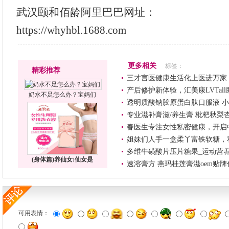
武汉颐和佰龄阿里巴巴网址：
https://whyhbl.1688.com
更多相关
标签：
精彩推荐
三才言医健康生活化上医进万家
产后修护新体验，汇美康LVTal
奶水不足怎么办？宝妈们
透明质酸钠胶原蛋白肽口服液 小
专业滋补膏滋/养生膏 枇杷秋梨
春医生专注女性私密健康，开启
姐妹们人手一盒柔丫富铁软糖，
多维牛磺酸片压片糖果_运动营养
(身体篇)养仙女:仙女是
速溶膏方 燕玛桂莲膏滋oem贴牌
可用表情：