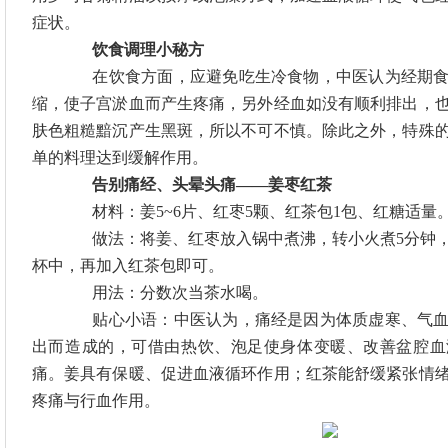
症状。
饮食调理小秘方
在饮食方面，应避免吃生冷食物，中医认为经期食
缩，使子宫淤血而产生疼痛，另外经血如没有顺利排出，
肤色粗糙黯沉产生黑斑，所以不可不慎。除此之外，特殊
单的料理达到缓解作用。
告别痛经、头晕头痛
——姜枣红茶
材料：姜
5~6片、红枣5颗、红茶包1包、红糖适量
做法：将姜、红枣放入锅中煮沸，转小火煮
5分钟
杯中，再加入红茶包即可。
用法：分数次当茶水喝。
贴心小语：中医认为，痛经是因为体质虚寒、气血
出而造成的，可借由热饮、泡足使身体变暖、改善盆腔血
痛。姜具有保暖、促进血液循环作用；红茶能舒缓紧张情
疼痛与行血作用。