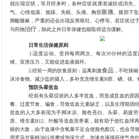
就出现症状，等月经来时，各种症状就逐渐减轻或消失。
胀痛
气、心情低落、烦躁、失眠、头痛、胸部
、腹部下坠
脚酸腿麻，严重的还会出现反胃呕吐、心悸等。若症状过
治疗
与药物
，除此之外日常保健也能取得适当缓解。
日常生活保健原则
1.适度运动。坚持每周两次、每次30分钟的适
绪、宣泄压力，又能促进血液循环。
食品
2.经前一周的饮食原则：远离刺激
，不吃辣椒
冰冷食物。减少盐的摄入，多补充含维生素
B群、硒、镁、
预防头晕贫血
经前有头晕症状的人多半贫血，而造成贫血的原因
餐、过度节食、偏食，导致造血元素缺乏，以及生理期因
贫血的人大多表现为手脚冰凉、脸色苍白、头晕、易疲劳
质、维生素
B12、叶酸等造血营养素，就有助于使红血球
丽的大敌，由于血液中含氧量不足会使脸色黯沉，也会导
用罗马甘菊精油以按摩或泡澡方式，加速血液循环使气色