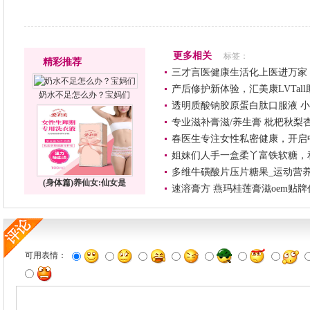
更多相关
标签：
精彩推荐
三才言医健康生活化上医进万家
产后修护新体验，汇美康LVTal
奶水不足怎么办？宝妈们
透明质酸钠胶原蛋白肽口服液 小
专业滋补膏滋/养生膏 枇杷秋梨
春医生专注女性私密健康，开启
姐妹们人手一盒柔丫富铁软糖，
多维牛磺酸片压片糖果_运动营养
(身体篇)养仙女:仙女是
速溶膏方 燕玛桂莲膏滋oem贴牌
可用表情：