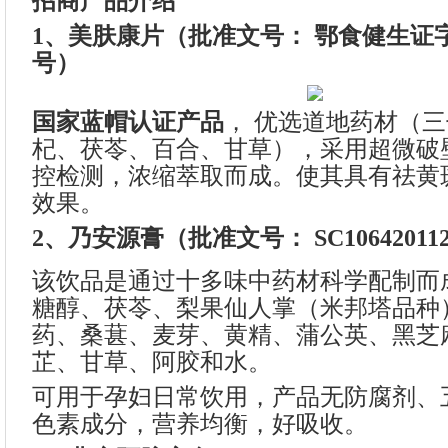
招商产品介绍
1、美肤康片（批准文号： 鄂食健生证字20
号）
国家蓝帽认证产品
， 优选道地药材（
杞、茯苓、百合、甘草），采用超微破
控检测，浓缩萃取而成。使其具有祛黄
效果。
2、乃安源膏（批准文号： SC106420112
该饮品是通过十多味中药材科学配制而
糖醇、茯苓、梨果仙人掌（米邦塔品种
药、桑葚、麦芽、黄精、蒲公英、黑芝
芷、甘草、阿胶和水。
可用于孕妇日常饮用，产品无防腐剂、
色素成分，营养均衡，好吸收。