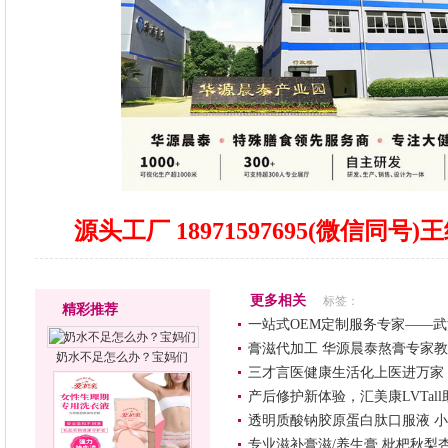
源头工厂 18971597695(微信同号
更多相关
标签：
精彩推荐
一站式OEM定制服务专家——
膏滋代加工 华源晨泰熬膏专家
奶水不足怎么办？宝妈们
三才言医健康生活化上医进万家
产后修护新体验，汇美康LVTal
透明质酸钠胶原蛋白肽口服液 小
专业滋补膏滋/养生膏 枇杷秋梨